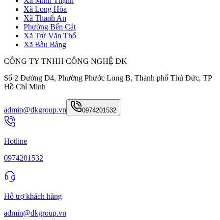
Xã Minh Thạnh
Xã Long Hòa
Xã Thanh An
Phường Bến Cát
Xã Trừ Văn Thố
Xã Bàu Bàng
CÔNG TY TNHH CÔNG NGHỆ DK
Số 2 Đường D4, Phường Phước Long B, Thành phố Thủ Đức, TP
Hồ Chí Minh
admin@dkgroup.vn
0974201532
Hotline
0974201532
Hỗ trợ khách hàng
admin@dkgroup.vn