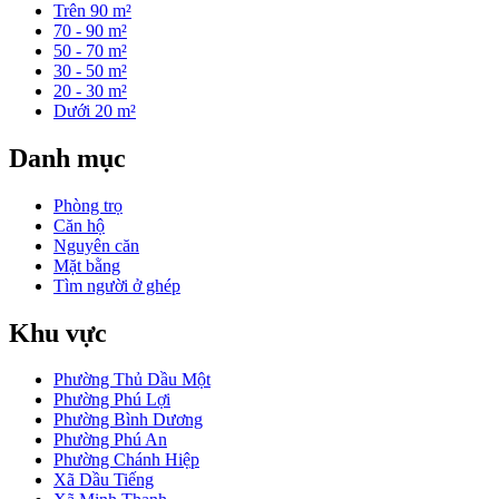
Trên 90 m²
70 - 90 m²
50 - 70 m²
30 - 50 m²
20 - 30 m²
Dưới 20 m²
Danh mục
Phòng trọ
Căn hộ
Nguyên căn
Mặt bằng
Tìm người ở ghép
Khu vực
Phường Thủ Dầu Một
Phường Phú Lợi
Phường Bình Dương
Phường Phú An
Phường Chánh Hiệp
Xã Dầu Tiếng