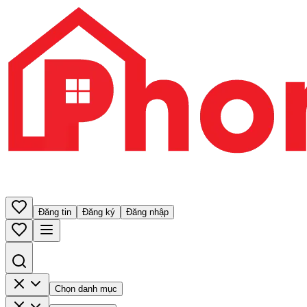
Đăng tin
Đăng ký
Đăng nhập
Chọn danh mục